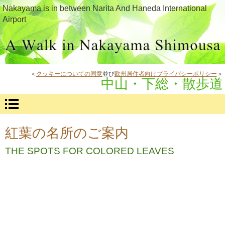
Nakayama is in between Narita And Haneda International
Airport
＜
クッキーについての同意
並び
欧州居住者向けプライバシーポリシー
＞
中山・下総・散歩道
紅葉の名所のご案内
THE SPOTS FOR COLORED LEAVES