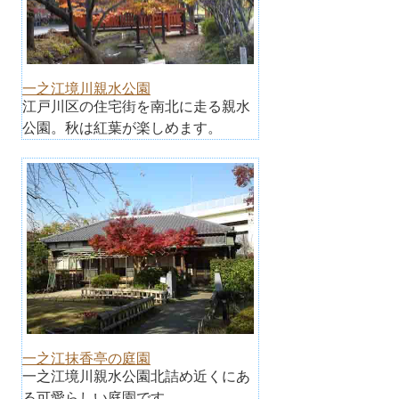
一之江境川親水公園
江戸川区の住宅街を南北に走る親水
公園。秋は紅葉が楽しめます。
一之江抹香亭の庭園
一之江境川親水公園北詰め近くにあ
る可愛らしい庭園です。