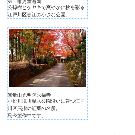
第二椿児童遊園
公孫樹とケヤキで爽やかに秋を彩る
江戸川区春江の小さな公園。
無量山光明院永福寺
小松川境川親水公園沿いに建つ江戸
川区屈指の紅葉の名所。
只今製作中です。