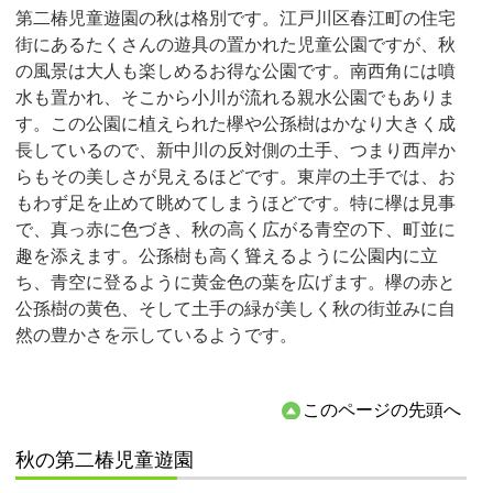
第二椿児童遊園の秋は格別です。江戸川区春江町の住宅
街にあるたくさんの遊具の置かれた児童公園ですが、秋
の風景は大人も楽しめるお得な公園です。南西角には噴
水も置かれ、そこから小川が流れる親水公園でもありま
す。この公園に植えられた欅や公孫樹はかなり大きく成
長しているので、新中川の反対側の土手、つまり西岸か
らもその美しさが見えるほどです。東岸の土手では、お
もわず足を止めて眺めてしまうほどです。特に欅は見事
で、真っ赤に色づき、秋の高く広がる青空の下、町並に
趣を添えます。公孫樹も高く聳えるように公園内に立
ち、青空に登るように黄金色の葉を広げます。欅の赤と
公孫樹の黄色、そして土手の緑が美しく秋の街並みに自
然の豊かさを示しているようです。
このページの先頭へ
秋の第二椿児童遊園