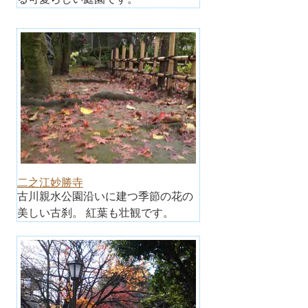
二之江妙勝寺
古川親水公園沿いに建つ季節の花の
美しい古刹。 紅葉も壮観です。