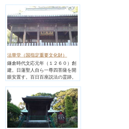
法華堂（国指定重要文化財）
鎌倉時代文応元年（１２６０）創
建。日蓮聖人自ら一尊四菩薩を開
眼安置す。百日百座説法の霊跡。