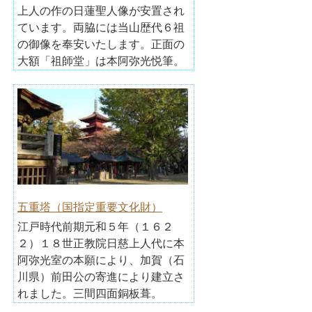
上人の作の日蓮聖人像が安置され
ています。両脇には当山歴代６祖
の御像を奉安いたします。正面の
大額「祖師堂」は本阿弥光悦筆。
五重塔（国指定重要文化財）
江戸時代前期元和５年（１６２
２）１８世正教院日慈上人代に本
阿弥光室の本願により、加賀（石
川県）前田公の寄進により建立さ
れました。三間四面銅板葺。