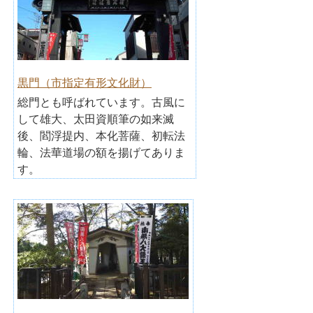
黒門（市指定有形文化財）
総門とも呼ばれています。古風に
して雄大、太田資順筆の如来滅
後、閻浮提内、本化菩薩、初転法
輪、法華道場の額を揚げてありま
す。