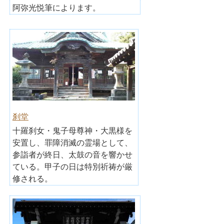
阿弥光悦筆によります。
刹堂
十羅刹女・鬼子母尊神・大黒様を
安置し、罪障消滅の霊場として、
参詣者が終日、太鼓の音を響かせ
ている。甲子の日は特別祈祷が厳
修される。