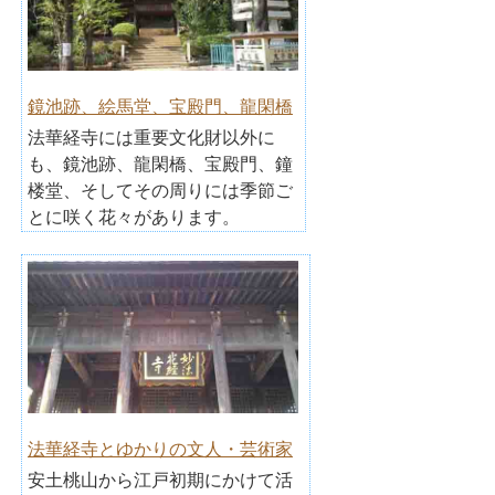
鏡池跡、絵馬堂、宝殿門、龍閑橋
法華経寺には重要文化財以外に
も、鏡池跡、龍閑橋、宝殿門、鐘
楼堂、そしてその周りには季節ご
とに咲く花々があります。
法華経寺とゆかりの文人・芸術家
安土桃山から江戸初期にかけて活