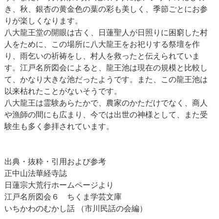
き、秋、銀杏の黄金色の葉の彩も美しく、季節ごとにお参
りが楽しくなります。
八大龍王堂の開眼は古く、日蓮聖人が日照りに困窮した村
人をために、この場所に八大龍王をお祀りする祭壇を作
り、雨乞いの祈祷をし、村人を救ったと伝えられていま
す。江戸名所図会によると、龍王池は現在の規模と比較し
て、かなり大きな池だったようです。また、この龍王池は
以来枯れたことがないそうです。
八大龍王は霊験あらたかで、農家のかただけでなく、商人
や漁師の間にも広まり、今では出世の神様として、また受
験生も多く参拝されています。
出典・抜粋・引用および参考
正中山法華経寺誌
日蓮宗大荒行ホームページより
江戸名所図会６ ちくま学芸文庫
いちかわのむかし話 （市川民話の会編）