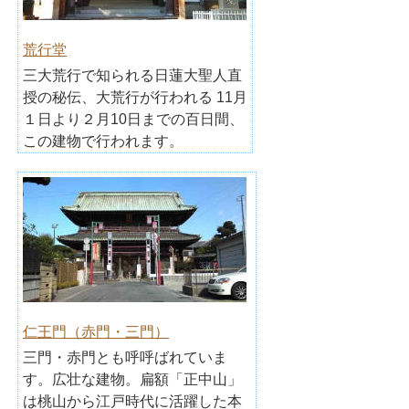
荒行堂
三大荒行で知られる日蓮大聖人直
授の秘伝、大荒行が行われる 11月
１日より２月10日までの百日間、
この建物で行われます。
仁王門（赤門・三門）
三門・赤門とも呼呼ばれていま
す。広壮な建物。扁額「正中山」
は桃山から江戸時代に活躍した本