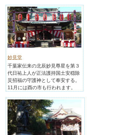
妙見堂
千葉家伝来の北辰妙見尊星を第３
代日祐上人が正法護持国土安穏除
災招福の守護神として奉安する。
11月には酉の市も行われます。