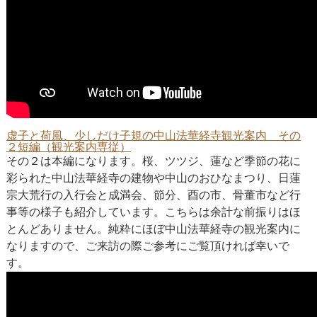
虚子と荷風、少しだけ子規の中山法華経寺観光案内 その
２短編（観光案内専従）
その２は本編になります。桜、ツツジ、蓮など季節の花に
彩られた中山法華経寺の建物や中山のおひなまつり、日蓮
宗大荒行の入行会と成満会、節分、酉の市、骨董市など行
事等の様子も紹介しています。こちらは余計な前振りはほ
とんどありません。純粋にほぼ中山法華経寺の観光案内に
なりますので、ご来訪の際ご参考にご覧頂ければ幸いで
す。