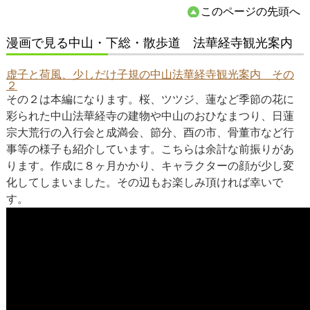
このページの先頭へ
漫画で見る中山・下総・散歩道 法華経寺観光案内
虚子と荷風、少しだけ子規の中山法華経寺観光案内 その
２
その２は本編になります。桜、ツツジ、蓮など季節の花に
彩られた中山法華経寺の建物や中山のおひなまつり、日蓮
宗大荒行の入行会と成満会、節分、酉の市、骨董市など行
事等の様子も紹介しています。こちらは余計な前振りがあ
ります。作成に８ヶ月かかり、キャラクターの顔が少し変
化してしまいました。その辺もお楽しみ頂ければ幸いで
す。