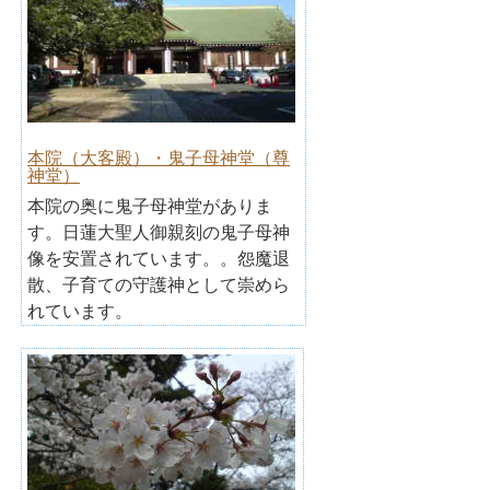
本院（大客殿）・鬼子母神堂（尊
神堂）
本院の奥に鬼子母神堂がありま
す。日蓮大聖人御親刻の鬼子母神
像を安置されています。。怨魔退
散、子育ての守護神として崇めら
れています。