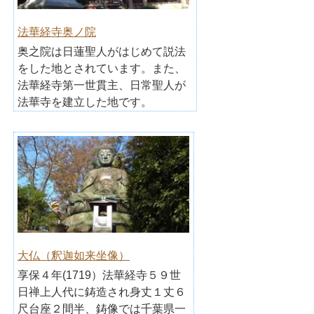
法華経寺奥ノ院
奥之院は日蓮聖人がはじめて説法
をした地とされています。また、
法華経寺第一世貫主、日常聖人が
法華寺を建立した地です。
大仏（釈迦如来坐像）
享保４年(1719）法華経寺５９世
日禅上人代に鋳造され身丈１丈６
尺台座２間半、鋳像では千葉県一