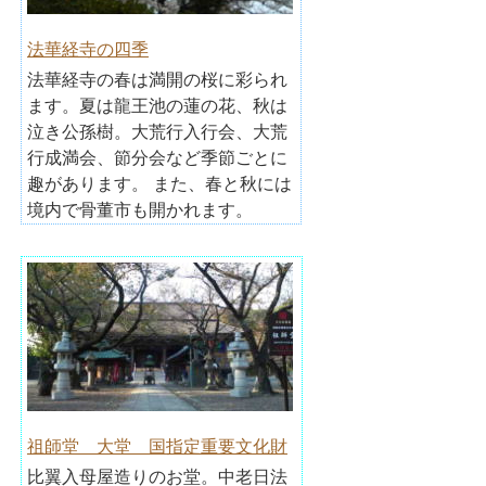
法華経寺の四季
法華経寺の春は満開の桜に彩られ
ます。夏は龍王池の蓮の花、秋は
泣き公孫樹。大荒行入行会、大荒
行成満会、節分会など季節ごとに
趣があります。 また、春と秋には
境内で骨董市も開かれます。
祖師堂 大堂 国指定重要文化財
比翼入母屋造りのお堂。中老日法