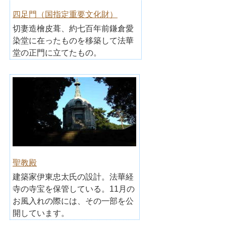
四足門（国指定重要文化財）
切妻造檜皮葺、約七百年前鎌倉愛
染堂に在ったものを移築して法華
堂の正門に立てたもの。
聖教殿
建築家伊東忠太氏の設計。法華経
寺の寺宝を保管している。11月の
お風入れの際には、その一部を公
開しています。