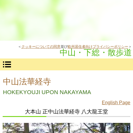
＜
クッキーについての同意
並び
欧州居住者向けプライバシーポリシー
＞
中山・下総・散歩道
中山法華経寺
HOKEKYOUJI UPON NAKAYAMA
English Page
大本山 正中山法華経寺 八大龍王堂