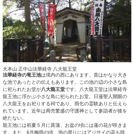
大本山 正中山法華経寺 八大龍王堂
法華経寺の竜王池
は境内の西にあります。昔はかなり大き
な池であったとの伝えもあります。この池の辺の小さな島
に祀られたお堂が
八大龍王堂
です。八大龍王堂は法華経寺
龍王池に浮かぶ小さな島に祀られたお堂。日蓮聖人開眼の
八大龍王をお祀りする祠であり、雨乞の霊験ありと伝えら
れています。近年は商売繁盛の守護神として参詣者が後を
絶たない。
龍王池には初夏５月に菖蒲、お盆の頃には蓮の花が咲きま
す。また、6月梅雨の頃、池の周りにはアジサイの花も咲