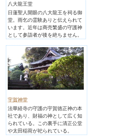
八大龍王堂
日蓮聖人開眼の八大龍王を祠る御
堂。雨乞の霊験ありと伝えられて
います。近年は商売繁盛の守護神
として参詣者が後を絶ちません。
宇賀神堂
法華経寺の守護の宇賀徳正神の本
社であり、財福の神として広く知
られている。この裏手に清正公堂
や太田稲荷が祀られている。