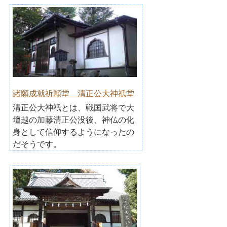
諸願成就祈願堂 清正公大神祇堂
清正公大神祇とは、戦国武将で大
壇越の加藤清正公没後、神仏の化
身として信仰するようになったの
だそうです。