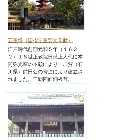
五重塔（国指定重要文化財）
江戸時代前期元和５年（１６２
２）１８世正教院日慈上人代に本
阿弥光室の本願により、加賀（石
川県）前田公の寄進により建立さ
れました。三間四面銅板葺。