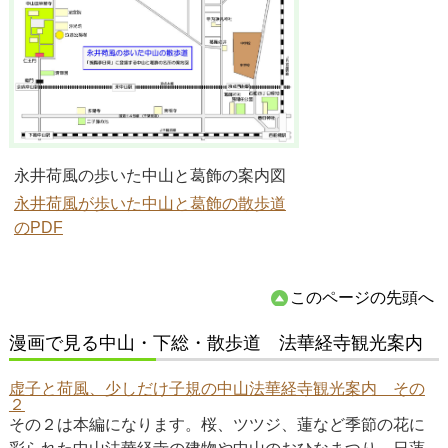
永井荷風の歩いた中山と葛飾の案内図
永井荷風が歩いた中山と葛飾の散歩道
のPDF
このページの先頭へ
漫画で見る中山・下総・散歩道 法華経寺観光案内
虚子と荷風、少しだけ子規の中山法華経寺観光案内 その
２
その２は本編になります。桜、ツツジ、蓮など季節の花に