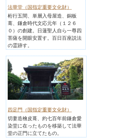
法華堂（国指定重要文化財）
桁行五間、単層入母屋造、銅板
葺、鎌倉時代文応元年（１２６
０）の創建。日蓮聖人自ら一尊四
菩薩を開眼安置す。百日百座説法
の霊跡す。
四足門（国指定重要文化財）
切妻造檜皮葺、約七百年前鎌倉愛
染堂に在ったものを移築して法華
堂の正門に立てたもの。