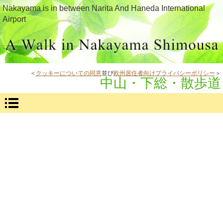
Nakayama is in between Narita And Haneda International
Airport
＜
クッキーについての同意
並び
欧州居住者向けプライバシーポリシー
＞
中山・下総・散歩道