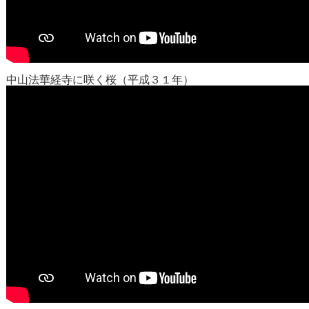
中山法華経寺に咲く桜（平成３１年）