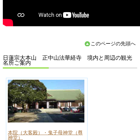
このページの先頭へ
日蓮宗大本山 正中山法華経寺 境内と周辺の観光
名所ご案内
本院（大客殿）・鬼子母神堂（尊
神堂）