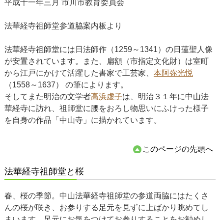
平成十一年三月 市川市教育委員会
法華経寺祖師堂参道脇案内板より
法華経寺祖師堂には日法師作（1259～1341）の日蓮聖人像
が安置されています。また、扁額（市指定文化財）は室町
から江戸にかけて活躍した書家で工芸家、
本阿弥光悦
（1558～1637） の筆によります。
そしてまた明治の文学者
高浜虚子
は、明治３１年に中山法
華経寺に訪れ、祖師堂に腰をおろし物思いにふけった様子
を自身の作品「中山寺」に描かれています。
このページの先頭へ
法華経寺祖師堂と桜
春、桜の季節。中山法華経寺祖師堂の参道両脇にはたくさ
んの桜が咲き、お参りする足元を見ずに上ばかり眺めてし
まいます。足元にお気をつけてお参りすることをお勧めし