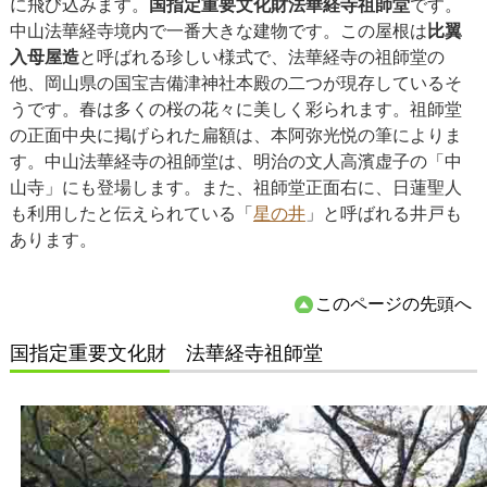
に飛び込みます。
国指定重要文化財法華経寺祖師堂
です。
中山法華経寺境内で一番大きな建物です。この屋根は
比翼
入母屋造
と呼ばれる珍しい様式で、法華経寺の祖師堂の
他、岡山県の国宝吉備津神社本殿の二つが現存しているそ
うです。春は多くの桜の花々に美しく彩られます。祖師堂
の正面中央に掲げられた扁額は、本阿弥光悦の筆によりま
す。中山法華経寺の祖師堂は、明治の文人高濱虚子の「中
山寺」にも登場します。また、祖師堂正面右に、日蓮聖人
も利用したと伝えられている「
星の井
」と呼ばれる井戸も
あります。
このページの先頭へ
国指定重要文化財 法華経寺祖師堂