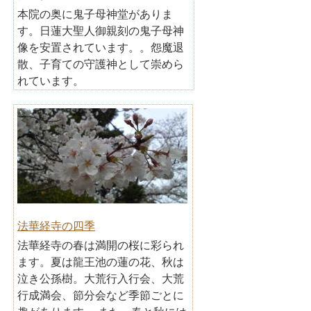
本院の奥に鬼子母神堂がありま
す。日蓮大聖人御親刻の鬼子母神
像を安置されています。。怨魔退
散、子育ての守護神として崇めら
れています。
法華経寺の四季
法華経寺の春は満開の桜に彩られ
ます。夏は龍王池の蓮の花、秋は
泣き公孫樹。大荒行入行会、大荒
行成満会、節分会など季節ごとに