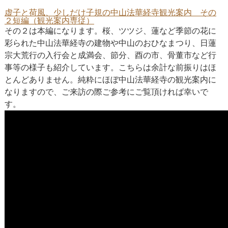
虚子と荷風、少しだけ子規の中山法華経寺観光案内 その
２短編（観光案内専従）
その２は本編になります。桜、ツツジ、蓮など季節の花に
彩られた中山法華経寺の建物や中山のおひなまつり、日蓮
宗大荒行の入行会と成満会、節分、酉の市、骨董市など行
事等の様子も紹介しています。こちらは余計な前振りはほ
とんどありません。純粋にほぼ中山法華経寺の観光案内に
なりますので、ご来訪の際ご参考にご覧頂ければ幸いで
す。