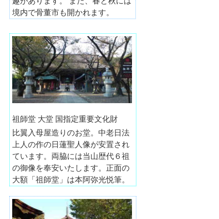
趣があります。 また、春と秋には
境内で骨董市も開かれます。
祖師堂 大堂 国指定重要文化財
比翼入母屋造りのお堂。中老日法
上人の作の日蓮聖人像が安置され
ています。両脇には当山歴代６祖
の御像を奉安いたします。正面の
大額「祖師堂」は本阿弥光悦筆。