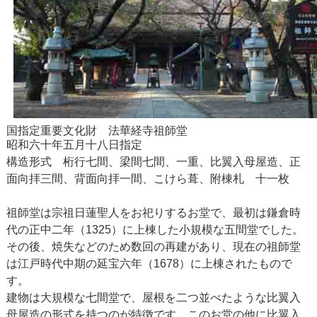
国指定重要文化財 法華経寺祖師堂
昭和六十年五月十八日指定
構造形式 桁行七間、梁間七間、一重、比翼入母屋造、正
面向拝三間、背面向拝一間、こけら葺、附棟札 十一枚
祖師堂は宗祖日蓮聖人をお祀りするお堂で、最初は鎌倉時
代の正中二年（1325）に上棟した小規模な五間堂でした。
その後、焼失などのため数回の再建があり、現在の祖師堂
は江戸時代中期の延宝六年（1678）に上棟されたもので
す。
建物は大規模な七間堂で、屋根を二つ並べたような比翼入
母屋造の形式を持つのが特徴です。このお堂の他に比翼入