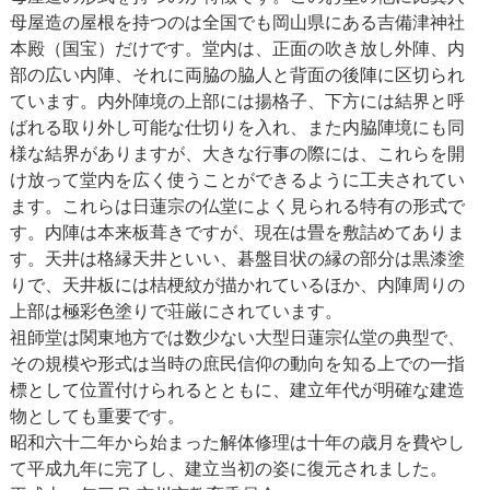
母屋造の屋根を持つのは全国でも岡山県にある吉備津神社
本殿（国宝）だけです。堂内は、正面の吹き放し外陣、内
部の広い内陣、それに両脇の脇人と背面の後陣に区切られ
ています。内外陣境の上部には揚格子、下方には結界と呼
ばれる取り外し可能な仕切りを入れ、また内脇陣境にも同
様な結界がありますが、大きな行事の際には、これらを開
け放って堂内を広く使うことができるように工夫されてい
ます。これらは日蓮宗の仏堂によく見られる特有の形式で
す。内陣は本来板葺きですが、現在は畳を敷詰めてありま
す。天井は格縁天井といい、碁盤目状の縁の部分は黒漆塗
りで、天井板には桔梗紋が描かれているほか、内陣周りの
上部は極彩色塗りで荘厳にされています。
祖師堂は関東地方では数少ない大型日蓮宗仏堂の典型で、
その規模や形式は当時の庶民信仰の動向を知る上での一指
標として位置付けられるとともに、建立年代が明確な建造
物としても重要です。
昭和六十二年から始まった解体修理は十年の歳月を費やし
て平成九年に完了し、建立当初の姿に復元されました。