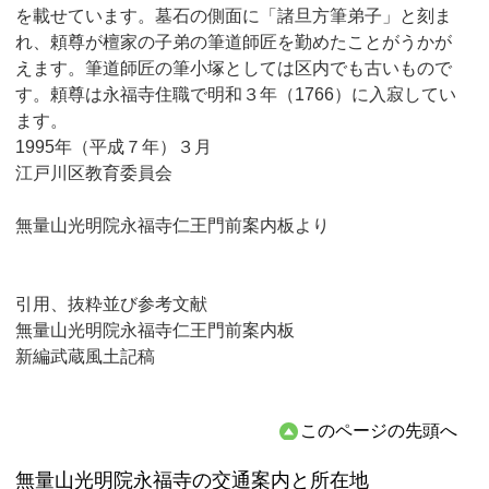
を載せています。墓石の側面に「諸旦方筆弟子」と刻ま
れ、頼尊が檀家の子弟の筆道師匠を勤めたことがうかが
えます。筆道師匠の筆小塚としては区内でも古いもので
す。頼尊は永福寺住職で明和３年（1766）に入寂してい
ます。
1995年（平成７年）３月
江戸川区教育委員会
無量山光明院永福寺仁王門前案内板より
引用、抜粋並び参考文献
無量山光明院永福寺仁王門前案内板
新編武蔵風土記稿
このページの先頭へ
無量山光明院永福寺の交通案内と所在地