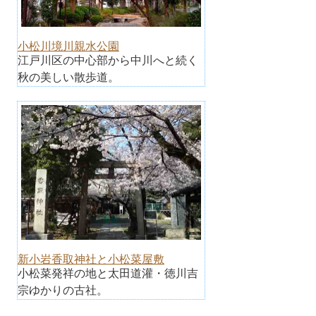
小松川境川親水公園
江戸川区の中心部から中川へと続く
秋の美しい散歩道。
新小岩香取神社と小松菜屋敷
小松菜発祥の地と太田道灌・徳川吉
宗ゆかりの古社。