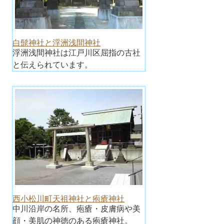
白髭神社と浮洲浅間神社
浮洲浅間神社は江戸川区屈指の古社
と伝えられています。
西小松川町天祖神社と疱瘡神社
中川沿岸の名所、疱瘡・皮膚病や美
顔・美肌の神徳のある疱瘡神社。