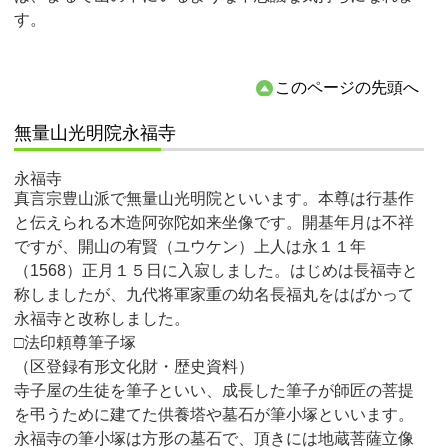
す。
このページの先頭へ
無量山光明院永福寺
永福寺
真言宗豊山派で無量山光明院といいます。本尊は行基作
と伝えられる木造阿弥陀如来坐像です。開基年月は不祥
ですが、開山の宥賢（ユウケン）上人は永１１年
（1568）正月１５日に入寂しました。はじめは長福寺と
称しましたが、九代将軍家重の幼名長福丸をはばかって
永福寺と改称しました。
□法印頼尊筆子塚
（区登録有形文化財・歴史資料）
寺子屋の生徒を筆子といい、成長した筆子が師匠の菩提
を弔うために建てた供養塔や墓石が筆小塚といいます。
永福寺の筆小塚は方形の墓石で、頂きには地蔵菩薩立像