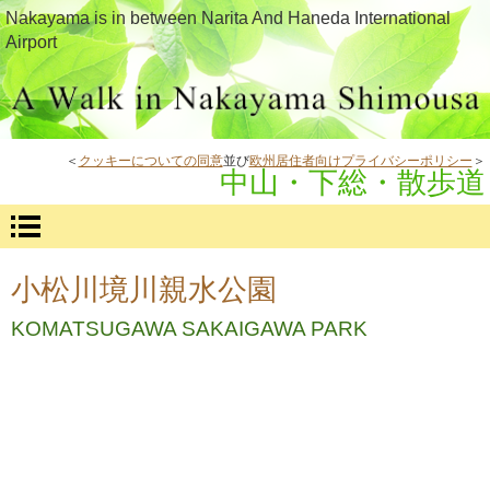
Nakayama is in between Narita And Haneda International
Airport
＜
クッキーについての同意
並び
欧州居住者向けプライバシーポリシー
＞
中山・下総・散歩道
小松川境川親水公園
KOMATSUGAWA SAKAIGAWA PARK