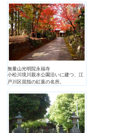
無量山光明院永福寺
小松川境川親水公園沿いに建つ、江
戸川区屈指の紅葉の名所。