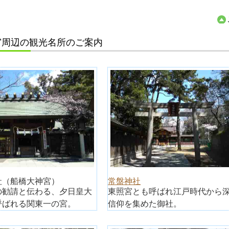
宮周辺の観光名所のご案内
社（船橋大神宮）
常盤神社
の勧請と伝わる、夕日皇大
東照宮とも呼ばれ江戸時代から
呼ばれる関東一の宮。
信仰を集めた御社。