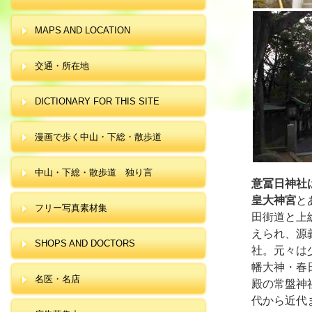
MAPS AND LOCATION
交通・所在地
DICTIONARY FOR THIS SITE
漫画で歩く中山・下総・散歩道
中山・下総・散歩道 独り言
意冨日神社
皇大神宮
と
フリー写真素材集
田街道と上
えられ、源
SHOPS AND DOCTORS
社。元々は
幡大神・春
名医・名店
殿の常盤神
代から近代