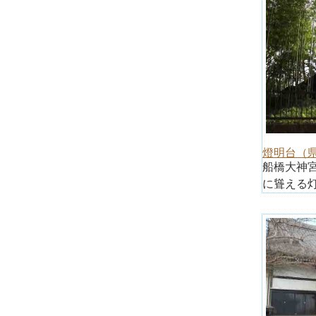
燈明台（
船橋大神
に聳える