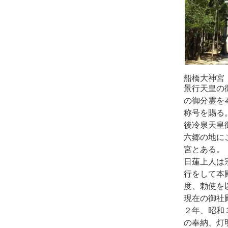
船橋大神宮
景行天皇の
の御分霊を
称号を賜る
後冷泉天皇
六郷の地に
宮とある。
日蓮上人は
行をして本
度、勅使を
現在の御社
２年、昭和
の奉納、灯