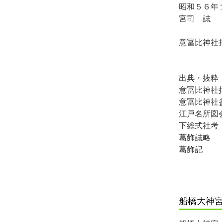
昭和５６年
宮司 誌
意冨比神社
出典・抜粋
意冨比神社
意冨比神社
江戸名所図
下総式社考
葛飾誌略
葛飾記
船橋大神