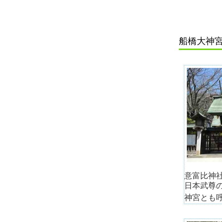
船橋大神
意富比神
日本武尊
神宮とも