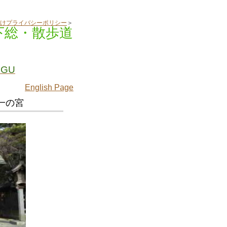
けプライバシーポリシー
＞
下総・散歩道
NGU
English Page
一の宮