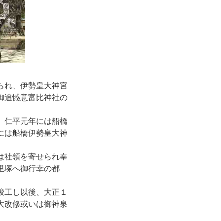
られ、伊勢皇大神宮
御追憾意富比神社の
、仁平元年には船橋
には船橋伊勢皇大神
は社領を寄せられ奉
里塚へ御行幸の都
竣工し以後、大正１
大改修或いは御神泉