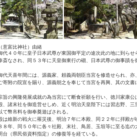
（意富比神社）由緒
御代４０年に皇子日本武尊が東国御平定の途次此の地に到らせ
奉斎なされ、同５３年に天皇御東行の砌、日本武尊の御事蹟を
。
御代天喜年間には、源義家、頼義両朝臣当宮を修造せられ、亦
ご寄附の院宣を賜り、源義朝之を奉じて当宮を再興、其の文書
宗旨の興隆発展成就の為当宮にて断食祈願を行い、徳川家康公
殿、諸末社を御造営せしめ、近く明治天皇陛下には習志野、三
以て幣帛料を御奉奠遊ばされる。
殿は維新の戦火に罹災後、明治７年に本殿、同２２年に拝殿が
３８年、同５０年に各々社殿、末社、鳥居、玉垣等に至る迄の
明台（県民俗資料指定）の修復等を経ている。