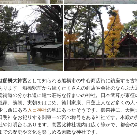
は船橋大神宮
として知られる船橋市の中心商店街に鎮座する古
あります。船橋駅前から続くたくさんの商店や会社のならぶ大
総街道の分かれ道に建つ荘厳な佇まいの神社。日本武尊が東征
義家、義朝、実朝をはじめ、徳川家康、日蓮上人など多くの人
少し西にある
入日神社
の地にあったそうです。御祭神に、天照
日明神をお祀りする関東一の宮の称号もある神社です。本殿の
社や灯明台もあります。意冨比神社境内は広く静かで、都会の
までの歴史や文化を楽しめる素敵な神社です。