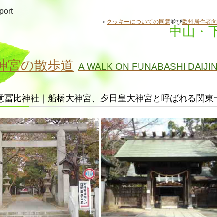
port
＜
クッキーについての同意
並び
欧州居住者向
中山・
神宮の散歩道
A WALK ON FUNABASHI DAIJI
意冨比神社｜船橋大神宮、夕日皇大神宮と呼ばれる関東