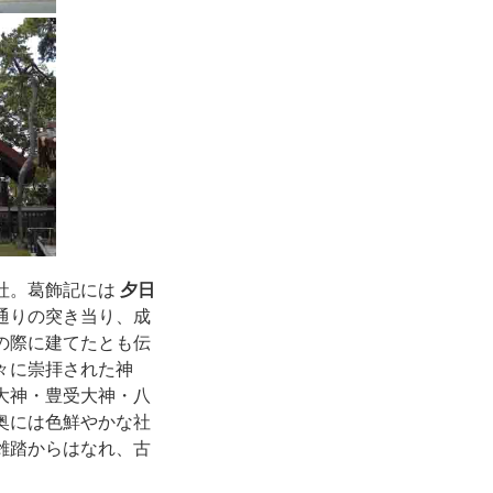
社。葛飾記には
夕日
通りの突き当り、成
の際に建てたとも伝
々に崇拝された神
大神・豊受大神・八
奥には色鮮やかな社
雑踏からはなれ、古