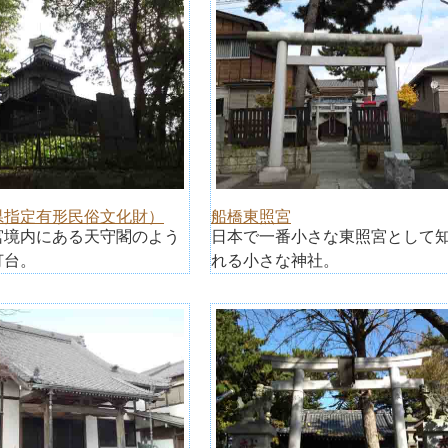
県指定有形民俗文化財）
船橋東照宮
宮境内にある天守閣のよう
日本で一番小さな東照宮として
灯台。
れる小さな神社。