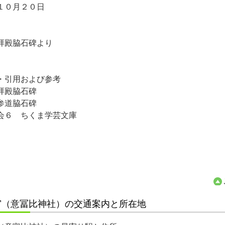
１０月２０日
拝殿脇石碑より
・引用および参考
拝殿脇石碑
参道脇石碑
会６ ちくま学芸文庫
宮（意冨比神社）の交通案内と所在地