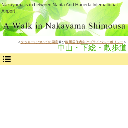
Nakayama is in between Narita And Haneda International
Airport
＜
クッキーについての同意
並び
欧州居住者向けプライバシーポリシー
＞
中山・下総・散歩道