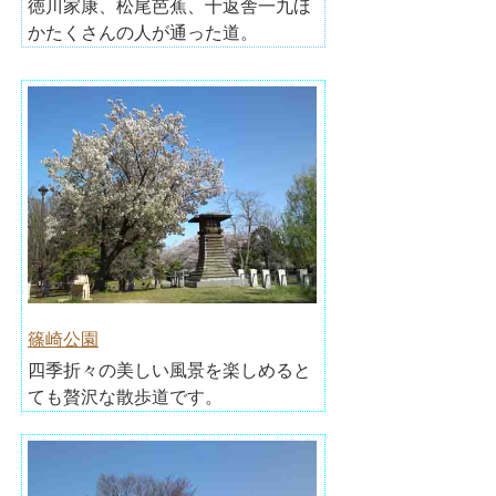
徳川家康、松尾芭蕉、十返舎一九ほ
かたくさんの人が通った道。
篠崎公園
四季折々の美しい風景を楽しめると
ても贅沢な散歩道です。