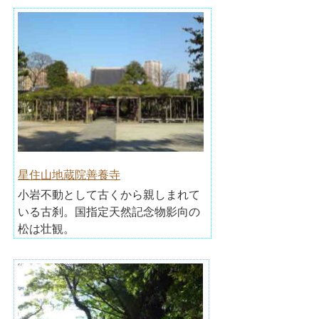
星住山地蔵院善養寺
小岩不動として古くから親しまれて
いる古刹。国指定天然記念物影向の
松は壮観。