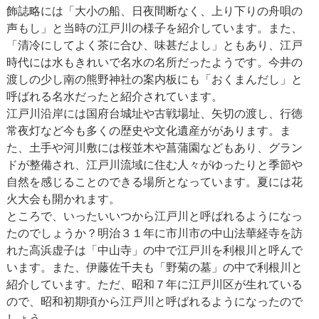
飾誌略には「大小の船、日夜間断なく、上り下りの舟唄の
声もし」と当時の江戸川の様子を紹介しています。また、
「清冷にしてよく茶に合ひ、味甚だよし」ともあり、江戸
時代には水もきれいで名水の名所だったようです。今井の
渡しの少し南の熊野神社の案内板にも「おくまんだし」と
呼ばれる名水だったと紹介されています。
江戸川沿岸には国府台城址や古戦場址、矢切の渡し、行徳
常夜灯など今も多くの歴史や文化遺産ががあります。ま
た、土手や河川敷には桜並木や菖蒲園などもあり、グラン
ドが整備され、江戸川流域に住む人々がゆったりと季節や
自然を感じることのできる場所となっています。夏には花
火大会も開かれます。
ところで、いったいいつから江戸川と呼ばれるようになっ
たのでしょうか？明治３１年に市川市の中山法華経寺を訪
れた高浜虚子は「中山寺」の中で江戸川を利根川と呼んで
います。また、伊藤佐千夫も「野菊の墓」の中で利根川と
紹介しています。ただ、昭和７年に江戸川区が生れている
ので、昭和初期頃から江戸川と呼ばれるようになったので
しょう。