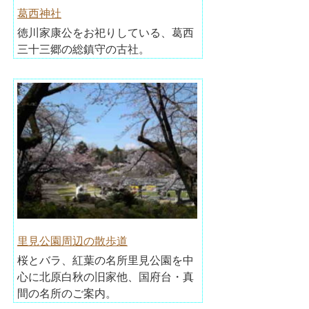
葛西神社
徳川家康公をお祀りしている、葛西
三十三郷の総鎮守の古社。
里見公園周辺の散歩道
桜とバラ、紅葉の名所里見公園を中
心に北原白秋の旧家他、国府台・真
間の名所のご案内。