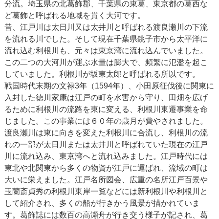
分流。埼玉県の北葛飾郡、千葉県の東葛、東京都の葛西な
ど葛飾と呼ばれる地域を貫く大河です。
昔、江戸川は太日川又は太井川と呼ばれる渡良瀬川の下流
を流れる川でした。そして現在千葉県銚子市から太平洋に
流れ込む利根川も、元々は東京湾に流れ込んでいました。
この二つの大河川が運ぶ水量は膨大で、頻繁に氾濫を起こ
していました。利根川が坂東太郎と呼ばれる所以です。
戦国時代末期の文禄3年（1594年）、小田原征伐後に関東に
入封した徳川家康は江戸の町を水害から守り、田畑を広げ
るために利根川の流路を東に変える、利根川東遷事業を命
じました。この事業には６０年の歳月が費やされました。
渡良瀬川は東に向きを変えた利根川に合流し、利根川の流
れの一部が太日川または太井川と呼ばれていた現在の江戸
川に流れ込み、東京湾へと流れ込みました。江戸時代には
東北や北関東から多くの物資が江戸に運ばれ、流域の町は
大いに栄えました。江戸名所図会、広重の名所江戸百景や
玉蘭斎貞秀の利根川東岸一覧などには新利根川や利根川と
して紹介され、多くの船が行きかう風景が描かれていま
す。葛飾誌には数百の高瀬舟が行き交う様子が記され、葛