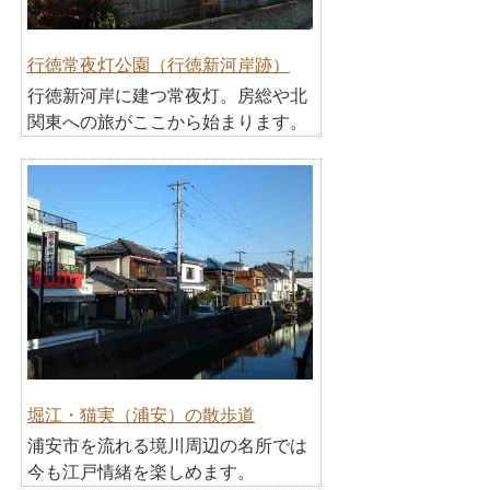
行徳常夜灯公園（行徳新河岸跡）
行徳新河岸に建つ常夜灯。房総や北
関東への旅がここから始まります。
堀江・猫実（浦安）の散歩道
浦安市を流れる境川周辺の名所では
今も江戸情緒を楽しめます。