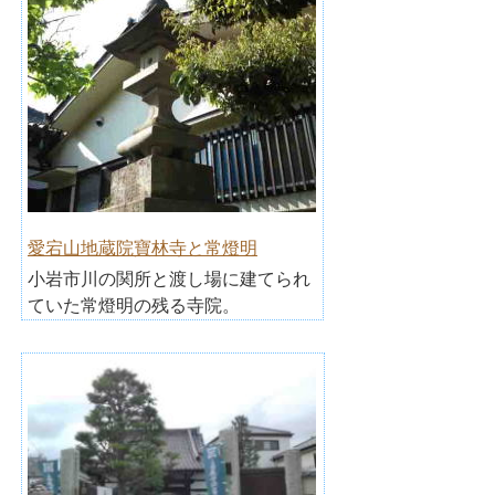
愛宕山地蔵院寶林寺と常燈明
小岩市川の関所と渡し場に建てられ
ていた常燈明の残る寺院。