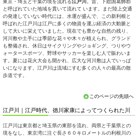
東京・埼玉と千葉の境を流れる
江戸川
。昔、下総国葛飾郡
と呼ばれていた地域を貫いて流れて います。まだ陸上交通
の発達していない時代には、水運が盛んで、この新利根と
呼ばれた江戸川は江戸に多くの物資を運ぶ経済の大動脈と
して大いに栄えていました。現在でも豊かな自然の残り、
河川敷や土手には季節な花々や木々が植えられ、グランド
も整備され、休日はサイクリングやジョギング、つりやウ
ォータースポーツ、野球やサッカーを楽しむ人で賑わいま
す。夏には花火大会も開かれ、広大な河川敷は人でいっぱ
いになります。江戸川は流域にすむ多くの人々の最高の散
歩道です。
このページの先頭へ
江戸川｜江戸時代、徳川家康によってつくられた川
江戸川は東京都と埼玉県の東部を流れ、両県と千葉県との
境をなし、東京湾に注ぐ長さ６０キロメートルの利根川の