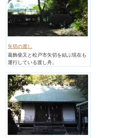
矢切の渡し
葛飾柴又と松戸市矢切を結ぶ現在も
運行している渡し舟。