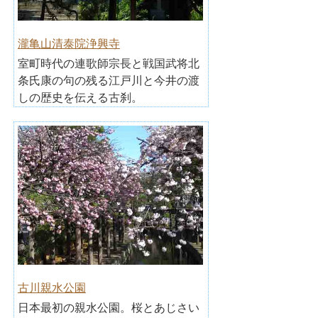
瀧亀山清泰院浄興寺
室町時代の連歌師宗長と戦国武将北
条氏康の句の残る江戸川と今井の渡
しの歴史を伝える古刹。
古川親水公園
日本最初の親水公園。桜とあじさい