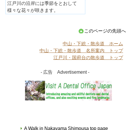
江戸川の沿岸には季節をとおして
様々な花々が咲きます。
このページの先頭へ
中山・下総・散歩道 ホーム
中山・下総・散歩道 名所案内 トップ
江戸川・国府台の散歩道 トップ
- 広告 Advertisement -
A Walk in Nakayama Shimousa top page