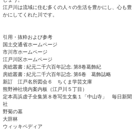
江戸川は流域に住む多くの人々の生活を豊かにし、心も豊
かにしてくれた川です。
引用・抜粋および参考
国土交通省ホームページ
市川市ホームページ
江戸川区ホームページ
房総叢書 : 紀元二千六百年記念. 第8卷葛飾紀
房総叢書 : 紀元二千六百年記念. 第6卷 葛飾誌略
新訂 江戸名所図会６ ちくま学芸文庫
熊野神社境内案内板（江戸川５丁目）
定本高浜虚子全集第８巻写生文集１「中山寺」 毎日新聞
社
野菊の墓
大辞林
ウィッキペディア