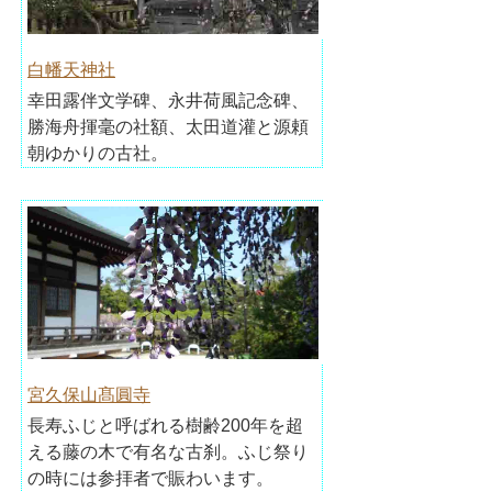
白幡天神社
幸田露伴文学碑、永井荷風記念碑、
勝海舟揮毫の社額、太田道灌と源頼
朝ゆかりの古社。
宮久保山髙圓寺
長寿ふじと呼ばれる樹齢200年を超
える藤の木で有名な古刹。ふじ祭り
の時には参拝者で賑わいます。