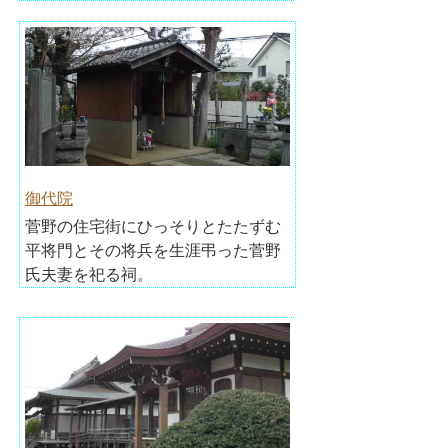
御代院
菅野の住宅街にひっそりとたたずむ
平将門とその将兵を生涯弔った菅野
氏夫妻を祀る祠。