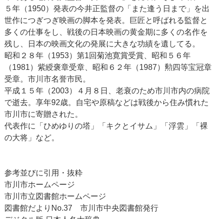
５年（1950）発表の今井正監督の「また逢う日まで」を出
世作につぎつぎ映画の脚本を発表。巨匠と呼ばれる監督と
多くの仕事をし、戦後の日本映画の黄金期に多くの名作を
残し、日本の映画文化の発展に大きな功績を遺してる。
昭和２８年（1953）第1回菊池寛賞受賞、昭和５６年
（1981）紫綬褒章受章、昭和６２年（1987）勲四等宝冠章
受章。市川市名誉市民。
平成１５年（2003）４月８日、老衰のため市川市内の病院
で逝去。享年92歳。自宅や原稿などは戦後から住み慣れた
市川市に寄贈された。
代表作に「ひめゆりの塔」「キクとイサム」「浮雲」「裸
の大将」など。
参考並びに引用・抜粋
市川市ホームページ
市川市立図書館ホームページ
図書館だよりNo.37 市川市中央図書館発行