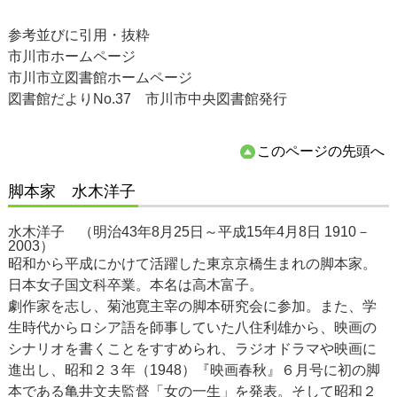
参考並びに引用・抜粋
市川市ホームページ
市川市立図書館ホームページ
図書館だよりNo.37 市川市中央図書館発行
このページの先頭へ
脚本家 水木洋子
水木洋子 （明治43年8月25日～平成15年4月8日 1910－
2003）
昭和から平成にかけて活躍した東京京橋生まれの脚本家。
日本女子国文科卒業。本名は高木富子。
劇作家を志し、菊池寛主宰の脚本研究会に参加。また、学
生時代からロシア語を師事していた八住利雄から、映画の
シナリオを書くことをすすめられ、ラジオドラマや映画に
進出し、昭和２３年（1948）『映画春秋』６月号に初の脚
本である亀井文夫監督「女の一生」を発表。そして昭和２