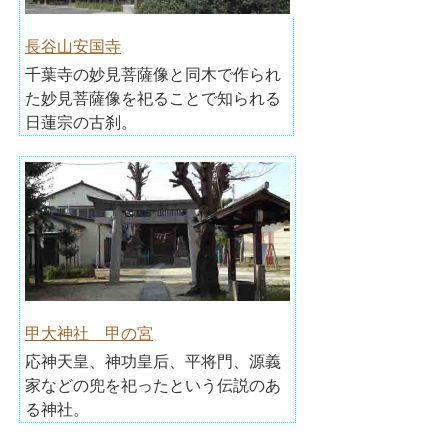
長谷山安国寺
千葉寺の妙見菩薩像と同木で作られ
た妙見菩薩像を祀ることで知られる
日蓮宗の古刹。
甲大神社 甲の宮
応神天皇、神功皇后、平将門、源義
家などの兜を祀ったという伝説のあ
る神社。