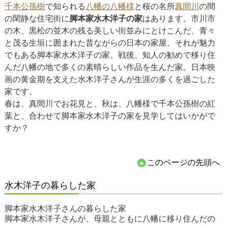
千本公孫樹
で知られる
八幡の八幡様
と桜の名所
真間川
の間
の閑静な住宅街に
脚本家水木洋子の家
はあります。市川市
の木、黒松の並木の残る美しい街並みにとけこんだ、青々
と茂る生垣に囲まれた昔ながらの日本の家屋、それが魅力
でもある脚本家水木洋子の家。戦後、知人の勧めで移り住
んだ八幡の地で多くの素晴らしい作品を生んだ家。日本映
画の黄金期を支えた水木洋子さんが生涯の多くを過ごした
家です。
春は、真間川でお花見と、秋は、八幡様で千本公孫樹の紅
葉と、合わせて脚本家水木洋子の家を見学してはいかがで
すか？
このページの先頭へ
水木洋子の暮らした家
脚本家水木洋子さんの暮らした家
脚本家水木洋子さんが、母親とともに八幡に移り住んだの