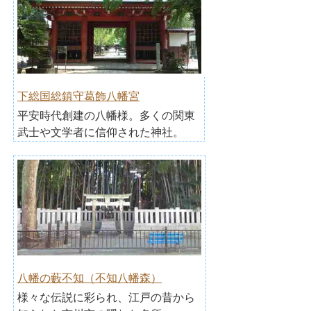
下総国総鎮守葛飾八幡宮
平安時代創建の八幡様。多くの関東
武士や文学者に信仰された神社。
八幡の藪不知（不知八幡森）
様々な伝説に彩られ、江戸の昔から