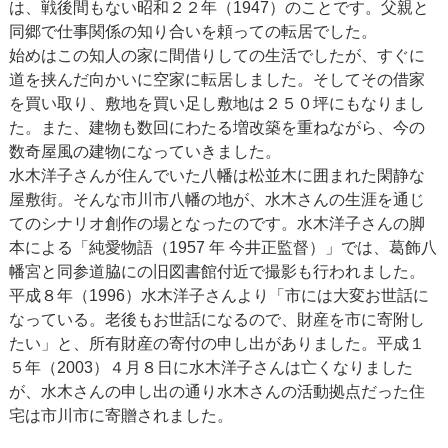
は、戦後間もない昭和２２年（1947）のことです。父親と
同郷で仕事関係の知り合いを頼っての転居でした。
始めはこの知人の家に間借りしての生活でしたが、すぐに
道を挟んだ向かいに空家に転居しました。そしてその借家
を買い取り、敷地を買い足し敷地は２５０坪にもなりまし
た。また、建物も数回にわたる増改築を重ねながら、今の
数奇屋風の建物になっていきました。
水木洋子さんが住んでいた八幡は松並木に囲まれた閑静な
屋敷街。そんな市川市八幡の地が、水木さんの生涯を通じ
てのシナリオ創作の場となったのです。水木洋子さんの脚
本による「純愛物語（1957 年 今井正監督）」では、葛飾八
幡宮と同参道脇にの旧図書館付近で撮影も行われました。
平成８年（1996）水木洋子さんより「市には大変お世話に
なっている。老後もお世話になるので、財産を市に寄附し
たい」と、所有財産の寄付の申し出がありました。平成１
５年（2003）４月８日に水木洋子さんは亡くなりました
が、水木さんの申し出の通り水木さんの活動拠点だった住
宅は市川市に寄贈されました。