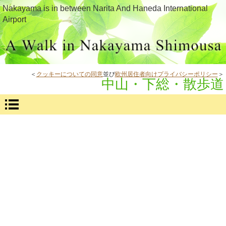
Nakayama is in between Narita And Haneda International
Airport
＜
クッキーについての同意
並び
欧州居住者向けプライバシーポリシー
＞
中山・下総・散歩道