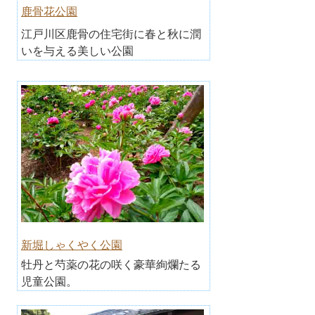
鹿骨花公園
江戸川区鹿骨の住宅街に春と秋に潤
いを与える美しい公園
新堀しゃくやく公園
牡丹と芍薬の花の咲く豪華絢爛たる
児童公園。