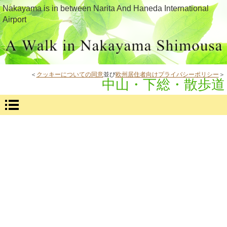
Nakayama is in between Narita And Haneda International
Airport
＜
クッキーについての同意
並び
欧州居住者向けプライバシーポリシー
＞
中山・下総・散歩道