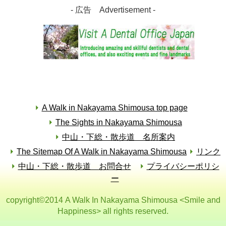
- 広告 Advertisement -
A Walk in Nakayama Shimousa top page
The Sights in Nakayama Shimousa
中山・下総・散歩道 名所案内
The Sitemap Of A Walk in Nakayama Shimousa
リンク
中山・下総・散歩道 お問合せ
プライバシーポリシ
ー
copyright©2014 A Walk In Nakayama Shimousa <Smile and
Happiness> all rights reserved.