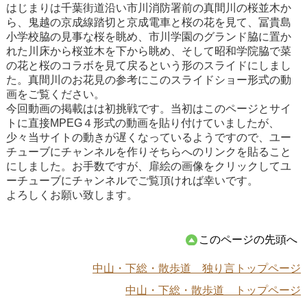
はじまりは千葉街道沿い市川消防署前の真間川の桜並木か
ら、鬼越の京成線踏切と京成電車と桜の花を見て、冨貴島
小学校脇の見事な桜を眺め、市川学園のグランド脇に置か
れた川床から桜並木を下から眺め、そして昭和学院脇で菜
の花と桜のコラボを見て戻るという形のスライドにしまし
た。真間川のお花見の参考にこのスライドショー形式の動
画をご覧ください。
今回動画の掲載はは初挑戦です。当初はこのページとサイ
トに直接MPEG４形式の動画を貼り付けていましたが、
少々当サイトの動きが遅くなっているようですので、ユー
チューブにチャンネルを作りそちらへのリンクを貼ること
にしました。お手数ですが、扉絵の画像をクリックしてユ
ーチューブにチャンネルでご覧頂ければ幸いです。
よろしくお願い致します。
このページの先頭へ
中山・下総・散歩道 独り言トップページ
中山・下総・散歩道 トップページ