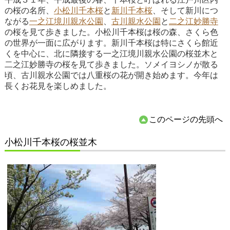
の桜の名所、
小松川千本桜
と
新川千本桜
、そして新川につ
ながる
一之江境川親水公園
、
古川親水公園
と
二之江妙勝寺
の桜を見て歩きました。小松川千本桜は桜の森、さくら色
の世界が一面に広がります。新川千本桜は特にさくら館近
くを中心に、北に隣接する一之江境川親水公園の桜並木と
二之江妙勝寺の桜を見て歩きました。ソメイヨシノが散る
頃、古川親水公園では八重桜の花が開き始めます。今年は
長くお花見を楽しめました。
このページの先頭へ
小松川千本桜の桜並木