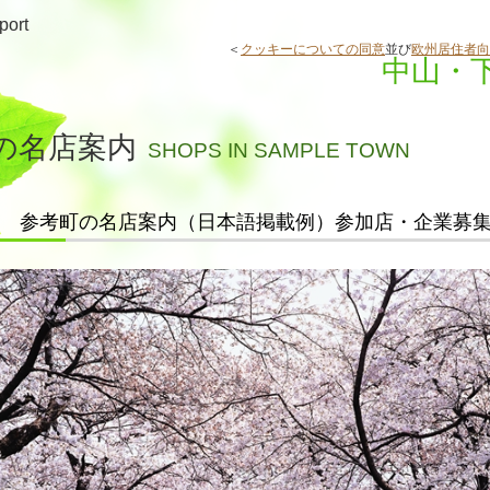
port
＜
クッキーについての同意
並び
欧州居住者向
中山・
の名店案内
SHOPS IN SAMPLE TOWN
参考町の名店案内（日本語掲載例）参加店・企業募